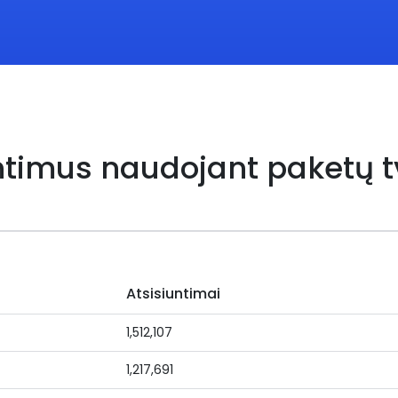
untimus naudojant paketų t
Atsisiuntimai
1,512,107
1,217,691