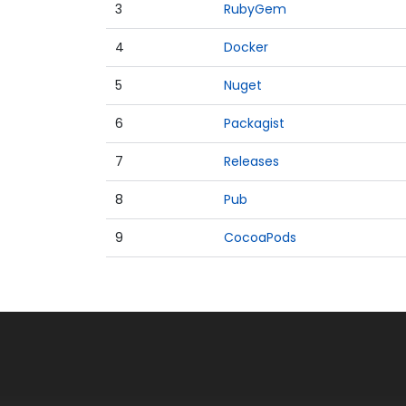
3
RubyGem
4
Docker
5
Nuget
6
Packagist
7
Releases
8
Pub
9
CocoaPods