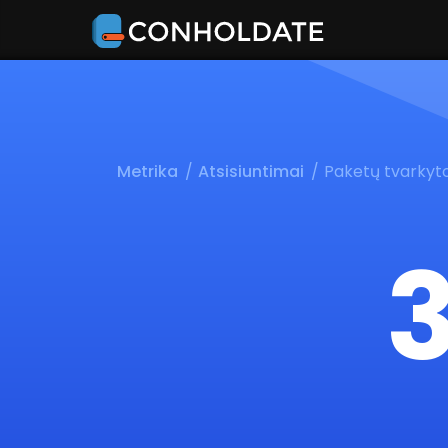
Metrika
Atsisiuntimai
Paketų tvarkyto