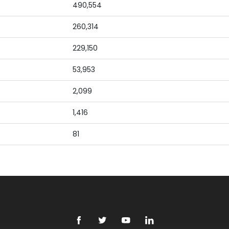
490,554
260,314
229,150
53,953
2,099
1,416
81