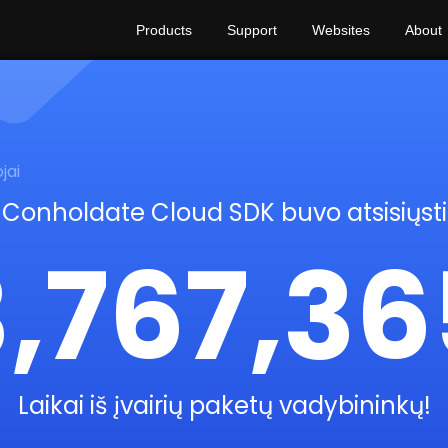
Products
Support
Websites
About
jai
Conholdate Cloud SDK buvo atsisiųsti
3,767,36
Laikai iš įvairių paketų vadybininkų!